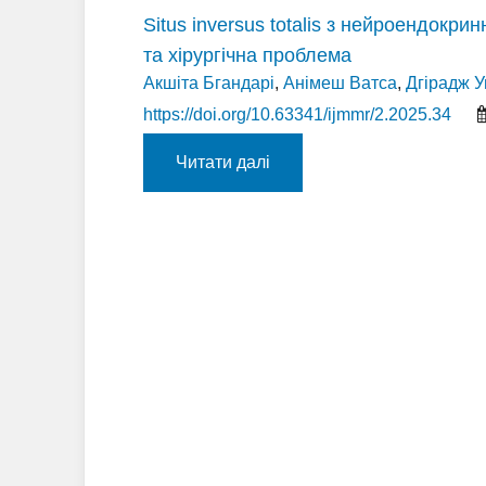
Situs inversus totalis з нейроендокр
та хірургічна проблема
Акшіта Бгандарі
,
Анімеш Ватса
,
Дгірадж У
https://doi.org/10.63341/ijmmr/2.2025.34
Читати далі