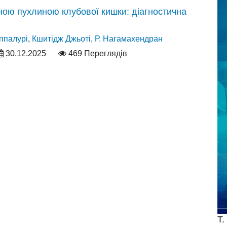
инною пухлиною клубової кишки: діагностична
ппалурі
,
Кшитідж Джьоті
,
Р. Нагамахендран
30.12.2025
469 Переглядів
Т.