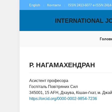
English
Контакти
ISSN 2413-6077 e-ISSN 2414
INTERNATIONAL J
Голов
Р. НАГАМАХЕНДРАН
Асистент професора
Госпіталь Повітряних Сил
345001, 15 AFH, Дхаува, Кішан-ґхат, м. Джай
https://orcid.org/0000-0002-9854-7236