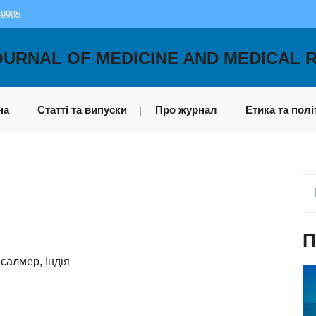
-9985
OURNAL OF MEDICINE AND MEDICAL 
на
Статті та випуски
Про журнал
Етика та полі
П
салмер, Індія