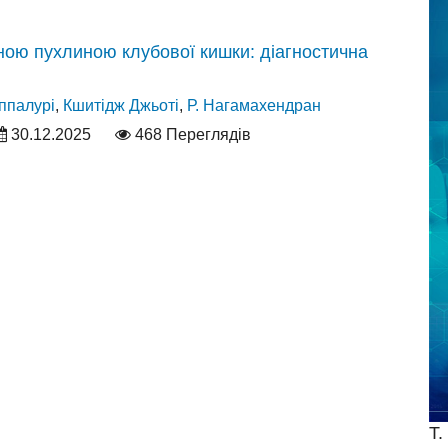
инною пухлиною клубової кишки: діагностична
ппалурі
,
Кшитідж Джьоті
,
Р. Нагамахендран
30.12.2025
468 Переглядів
Т.