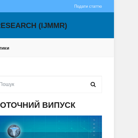
Подати статтю
RESEARCH (IJMMR)
тики
ОТОЧНИЙ ВИПУСК