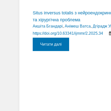
Situs inversus totalis з нейроендокр
та хірургічна проблема
Акшіта Бгандарі
,
Анімеш Ватса
,
Дгірадж У
https://doi.org/10.63341/ijmmr/2.2025.34
Читати далі