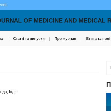
-9985
OURNAL OF MEDICINE AND MEDICAL 
на
Статті та випуски
Про журнал
Етика та полі
П
нда, Індія