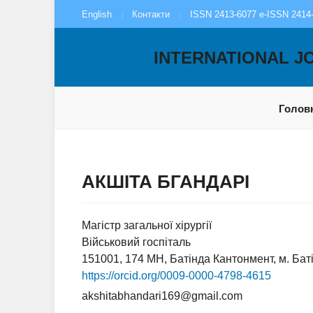
English
Контакти
ISSN 2413-6077 e-ISSN 2414
INTERNATIONAL J
Голов
АКШІТА БГАНДАРІ
Магістр загальної хірургії
Військовий госпіталь
151001, 174 MH, Батінда Кантонмент, м. Баті
https://orcid.org/0009-0000-4798-4615
akshitabhandari169@gmail.com