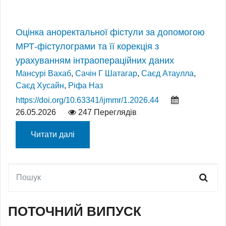
Оцінка аноректальної фістули за допомогою
МРТ-фістулограми та її корекція з
урахуванням інтраопераційних даних
Мансурі Вахаб
,
Сачін Г Шатагар
,
Саєд Атаулла
,
Саєд Хусайн
,
Ріфа Наз
https://doi.org/10.63341/ijmmr/1.2026.44
26.05.2026
247 Переглядів
Читати далі
ПОТОЧНИЙ ВИПУСК