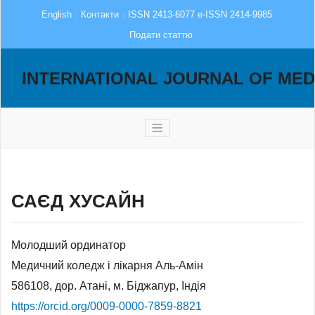
English
Контакти
ISSN 2413-6077 e-ISSN 2414-9985
Подати статтю
INTERNATIONAL JOURNAL OF MED
САЄД ХУСАЙН
Молодший ординатор
Медичний коледж і лікарня Аль-Амін
586108, дор. Атані, м. Біджапур, Індія
https://orcid.org/0009-0000-7859-8821