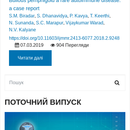
Bullous pemphigoid a rare autoimmune disease:
a case report
S.M. Biradar
,
S. Dhanavidya
,
P. Kavya
,
T. Keerthi
,
N. Sunanda
,
S.C. Marapur
,
Vijaykumar Warad
,
N.V. Kalyane
https://doi.org/10.11603/ijmmr.2413-6077.2018.2.9248
07.03.2019
904 Перегляди
Читати далі
ПОТОЧНИЙ ВИПУСК