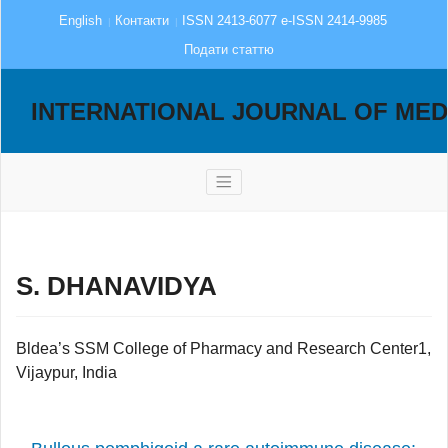
English
Контакти
ISSN 2413-6077 e-ISSN 2414-9985
Подати статтю
INTERNATIONAL JOURNAL OF MED
S. DHANAVIDYA
Bldea’s SSM College of Pharmacy and Research Center1,
Vijaypur, India