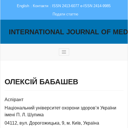
English
Контакти
ISSN 2413-6077 e-ISSN 2414-9985
Подати статтю
INTERNATIONAL JOURNAL OF MED
ОЛЕКСІЙ БАБАШЕВ
Аспірант
Національний університет охорони здоров’я України
імені П. Л. Шупика
04112, вул. Дорогожицька, 9, м. Київ, Україна