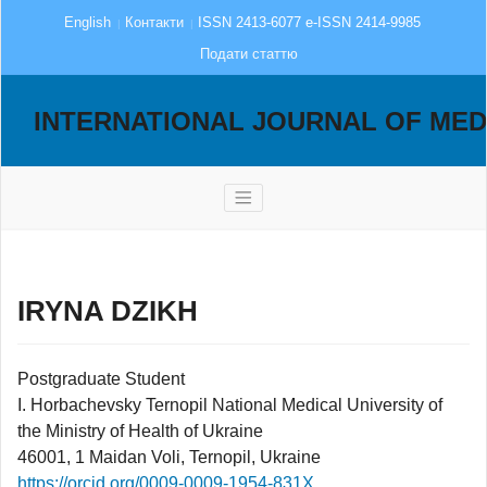
English
Контакти
ISSN 2413-6077 e-ISSN 2414-9985
Подати статтю
INTERNATIONAL JOURNAL OF MED
IRYNA DZIKH
Postgraduate Student
I. Horbachevsky Ternopil National Medical University of
the Ministry of Health of Ukraine
46001, 1 Maidan Voli, Ternopil, Ukraine
https://orcid.org/0009-0009-1954-831X