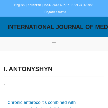
English
Контакти
ISSN 2413-6077 e-ISSN 2414-9985
Подати статтю
INTERNATIONAL JOURNAL OF MED
I. ANTONYSHYN
-
Chronic enterocolitis combined with