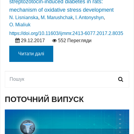
streptozotocin-induced diabetes in rats:
mechanism of oxidative stress development
N. Lisnianska
,
M. Маrushchak
,
I. Antonyshyn
,
O. Mialiuk
https://doi.org/10.11603/ijmmr.2413-6077.2017.2.8035
29.12.2017
552 Перегляди
Читати далі
ПОТОЧНИЙ ВИПУСК