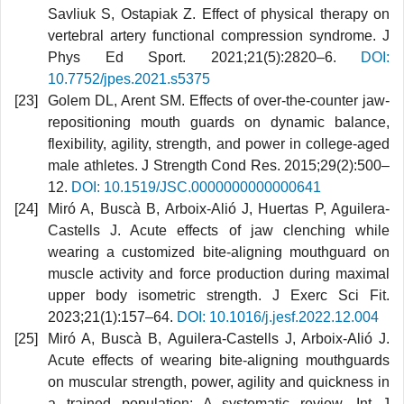
Savliuk S, Ostapiak Z. Effect of physical therapy on
vertebral artery functional compression syndrome. J
Phys Ed Sport. 2021;21(5):2820–6.
DOI:
10.7752/jpes.2021.s5375
Golem DL, Arent SM. Effects of over-the-counter jaw-
repositioning mouth guards on dynamic balance,
flexibility, agility, strength, and power in college-aged
male athletes. J Strength Cond Res. 2015;29(2):500–
12.
DOI: 10.1519/JSC.0000000000000641
Miró A, Buscà B, Arboix-Alió J, Huertas P, Aguilera-
Castells J. Acute effects of jaw clenching while
wearing a customized bite-aligning mouthguard on
muscle activity and force production during maximal
upper body isometric strength. J Exerc Sci Fit.
2023;21(1):157–64.
DOI: 10.1016/j.jesf.2022.12.004
Miró A, Buscà B, Aguilera-Castells J, Arboix-Alió J.
Acute effects of wearing bite-aligning mouthguards
on muscular strength, power, agility and quickness in
a trained population: A systematic review. Int J