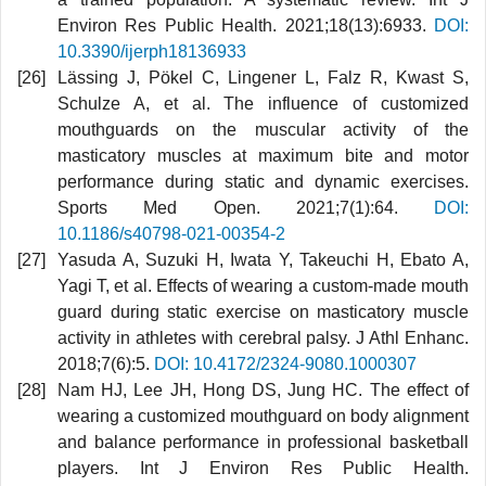
Environ Res Public Health. 2021;18(13):6933.
DOI:
10.3390/ijerph18136933
Lässing J, Pökel C, Lingener L, Falz R, Kwast S,
Schulze A, et al. The influence of customized
mouthguards on the muscular activity of the
masticatory muscles at maximum bite and motor
performance during static and dynamic exercises.
Sports Med Open. 2021;7(1):64.
DOI:
10.1186/s40798-021-00354-2
Yasuda A, Suzuki H, Iwata Y, Takeuchi H, Ebato A,
Yagi T, et al. Effects of wearing a custom-made mouth
guard during static exercise on masticatory muscle
activity in athletes with cerebral palsy. J Athl Enhanc.
2018;7(6):5.
DOI: 10.4172/2324-9080.1000307
Nam HJ, Lee JH, Hong DS, Jung HC. The effect of
wearing a customized mouthguard on body alignment
and balance performance in professional basketball
players. Int J Environ Res Public Health.