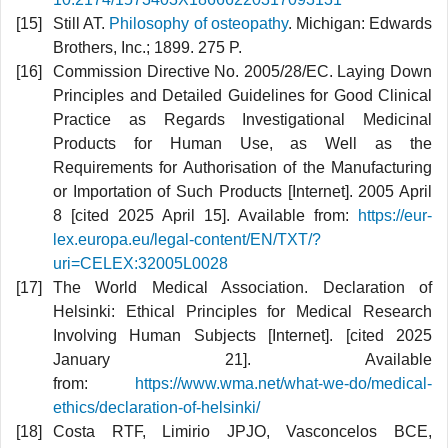
Still AT.
Philosophy of osteopathy
. Michigan: Edwards
Brothers, Inc.; 1899. 275 P.
Commission Directive No. 2005/28/EC. Laying Down
Principles and Detailed Guidelines for Good Clinical
Practice as Regards Investigational Medicinal
Products for Human Use, as Well as the
Requirements for Authorisation of the Manufacturing
or Importation of Such Products [Internet]. 2005 April
8 [cited 2025 April 15]. Available from:
https://eur-
lex.europa.eu/legal-content/EN/TXT/?
uri=CELEX:32005L0028
The World Medical Association. Declaration of
Helsinki: Ethical Principles for Medical Research
Involving Human Subjects [Internet]. [cited 2025
January 21]. Available
from:
https://www.wma.net/what-we-do/medical-
ethics/declaration-of-helsinki/
Costa RTF, Limirio JPJO, Vasconcelos BCE,