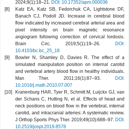
2024;9(1):18–21.
DOI: 10.17352/apm.000036
Katz EA, Katz SB, Fedorchuk CA, Lightstone DF,
Banach CJ, Podoll JD. Increase in cerebral blood
flow indicated by increased cerebral arterial area and
pixel intensity on brain magnetic resonance
angiogram following correction of cervical lordosis.
Brain Circ. 2019;5(1):19–26.
DOI:
10.4103/bc.bc_25_18
Bowler N, Shamley D, Davies R. The effect of a
simulated manipulation position on internal carotid
and vertebral artery blood flow in healthy individuals.
Man Ther. 2011;16(1):87–93.
DOI:
10.1016/j.math.2010.07.007
Kranenburg HAR, Tyer R, Schmitt M, Luijckx GJ, van
der Schans C, Hutting N, et al. Effects of head and
neck positions on blood flow in the vertebral, internal
carotid, and intracranial arteries: A systematic review.
J Orthop Sports Phys Ther. 2019;49(10):688–97.
DOI:
10.2519/jospt.2019.8578