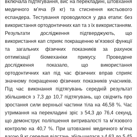
включала підтягування, вис на перекладині, штовхання
медичного м’яча (9 кг) та стиснення кистьового
еспандера. Тестування проводилося у два етапи: без
використання ортодонтичних кап та з їх використанням.
Результати дослідження підтверджують, що
використання кап сприяє покращенню м’язової функції
та загальних фізичних показників за рахунок
оптимізації біомеханіки прикусу. Проведене
дослідження показало, що використання
ортодонтичних кап під час фізичних вправ сприяє
значному покращенню фізичних показників учасників.
Під час виконання підтягувань середній результат
збільшився з 7,3 до 10,7 підтягувань, що свідчить про
зростання сили верхньої частини тіла на 46,58 %. Час
утримання на перекладині зріс з 54,3 до 76,4 секунд,
що демонструє поліпшення витривалості та м’язового
контролю на 40,7 %. При штовханні медичного м’яча
вагою 9 кг середня відстань збільшилася з 4,63 до 5,45