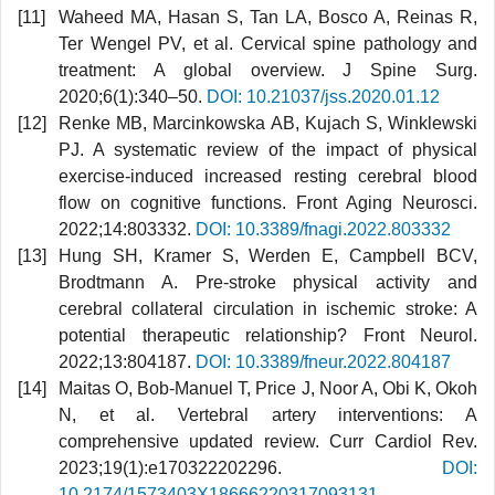
Waheed MA, Hasan S, Tan LA, Bosco A, Reinas R,
Ter Wengel PV, et al. Cervical spine pathology and
treatment: A global overview. J Spine Surg.
2020;6(1):340–50.
DOI: 10.21037/jss.2020.01.12
Renke MB, Marcinkowska AB, Kujach S, Winklewski
PJ. A systematic review of the impact of physical
exercise-induced increased resting cerebral blood
flow on cognitive functions. Front Aging Neurosci.
2022;14:803332.
DOI: 10.3389/fnagi.2022.803332
Hung SH, Kramer S, Werden E, Campbell BCV,
Brodtmann A. Pre-stroke physical activity and
cerebral collateral circulation in ischemic stroke: A
potential therapeutic relationship? Front Neurol.
2022;13:804187.
DOI: 10.3389/fneur.2022.804187
Maitas O, Bob-Manuel T, Price J, Noor A, Obi K, Okoh
N, et al. Vertebral artery interventions: A
comprehensive updated review. Curr Cardiol Rev.
2023;19(1):e170322202296.
DOI:
10.2174/1573403X18666220317093131