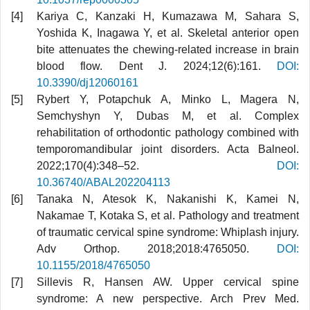
Kariya C, Kanzaki H, Kumazawa M, Sahara S,
Yoshida K, Inagawa Y, et al. Skeletal anterior open
bite attenuates the chewing-related increase in brain
blood flow. Dent J. 2024;12(6):161.
DOI:
10.3390/dj12060161
Rybert Y, Potapchuk A, Minko L, Magera N,
Semchyshyn Y, Dubas M, et al. Complex
rehabilitation of orthodontic pathology combined with
temporomandibular joint disorders. Acta Balneol.
2022;170(4):348–52.
DOI:
10.36740/ABAL202204113
Tanaka N, Atesok K, Nakanishi K, Kamei N,
Nakamae T, Kotaka S, et al. Pathology and treatment
of traumatic cervical spine syndrome: Whiplash injury.
Adv Orthop. 2018;2018:4765050.
DOI:
10.1155/2018/4765050
Sillevis R, Hansen AW. Upper cervical spine
syndrome: A new perspective. Arch Prev Med.