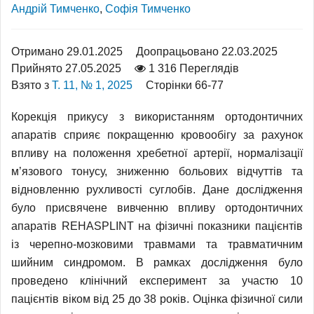
Андрій Тимченко
,
Софія Тимченко
Отримано 29.01.2025
Доопрацьовано 22.03.2025
Прийнято 27.05.2025
1 316 Переглядів
Взято з
Т. 11, № 1, 2025
Сторінки 66-77
Корекція прикусу з використанням ортодонтичних
апаратів сприяє покращенню кровообігу за рахунок
впливу на положення хребетної артерії, нормалізації
м’язового тонусу, зниженню больових відчуттів та
відновленню рухливості суглобів. Дане дослідження
було присвячене вивченню впливу ортодонтичних
апаратів REHASPLINT на фізичні показники пацієнтів
із черепно-мозковими травмами та травматичним
шийним синдромом. В рамках дослідження було
проведено клінічний експеримент за участю 10
пацієнтів віком від 25 до 38 років. Оцінка фізичної сили