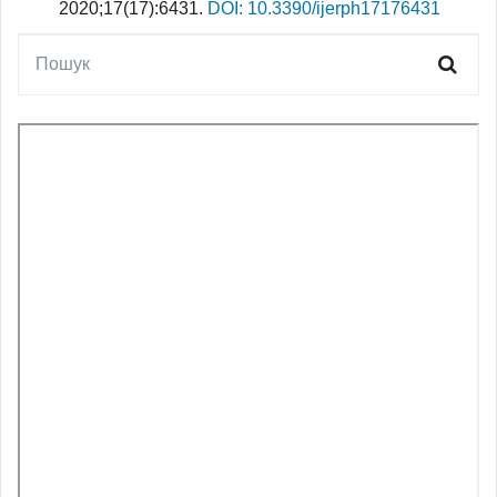
2020;17(17):6431.
DOI: 10.3390/ijerph17176431