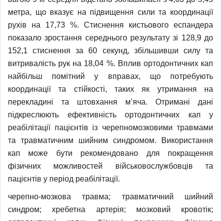
метра, що вказує на підвищення сили та координації
рухів на 17,73 %. Стиснення кистьового еспандера
показало зростання середнього результату зі 128,9 до
152,1 стиснення за 60 секунд, збільшивши силу та
витривалість рук на 18,04 %. Вплив ортодонтичних кап
найбільш помітний у вправах, що потребують
координації та стійкості, таких як утримання на
перекладині та штовхання м’яча. Отримані дані
підкреслюють ефективність ортодонтичних кап у
реабілітації пацієнтів із черепномозковими травмами
та травматичним шийним синдромом. Використання
кап може бути рекомендовано для покращення
фізичних можливостей військовослужбовців та
пацієнтів у період реабілітації.
черепно-мозкова травма; травматичний шийний
синдром; хребетна артерія; мозковий кровотік;