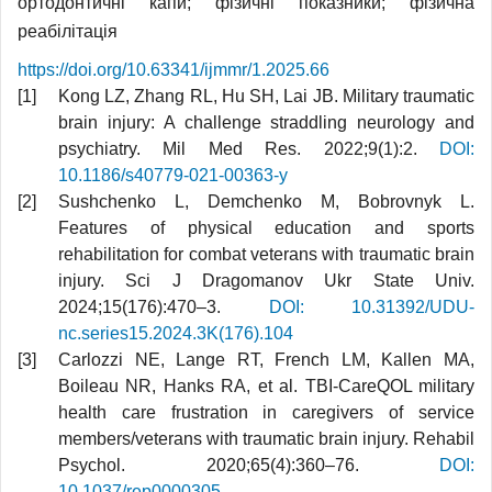
ортодонтичні капи; фізичні показники; фізична
реабілітація
https://doi.org/10.63341/ijmmr/1.2025.66
Kong LZ, Zhang RL, Hu SH, Lai JB. Military traumatic
brain injury: A challenge straddling neurology and
psychiatry. Mil Med Res. 2022;9(1):2.
DOI:
10.1186/s40779-021-00363-y
Sushchenko L, Demchenko M, Bobrovnyk L.
Features of physical education and sports
rehabilitation for combat veterans with traumatic brain
injury. Sci J Dragomanov Ukr State Univ.
2024;15(176):470–3.
DOI: 10.31392/UDU-
nc.series15.2024.3K(176).104
Carlozzi NE, Lange RT, French LM, Kallen MA,
Boileau NR, Hanks RA, et al. TBI-CareQOL military
health care frustration in caregivers of service
members/veterans with traumatic brain injury. Rehabil
Psychol. 2020;65(4):360–76.
DOI:
10.1037/rep0000305