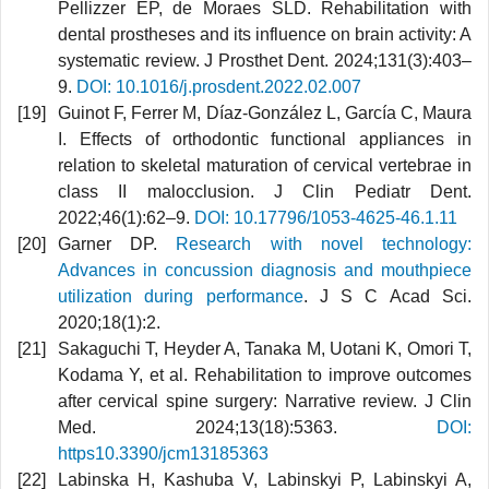
Pellizzer EP, de Moraes SLD. Rehabilitation with
dental prostheses and its influence on brain activity: A
systematic review. J Prosthet Dent. 2024;131(3):403–
9.
DOI: 10.1016/j.prosdent.2022.02.007
Guinot F, Ferrer M, Díaz-González L, García C, Maura
I. Effects of orthodontic functional appliances in
relation to skeletal maturation of cervical vertebrae in
class II malocclusion. J Clin Pediatr Dent.
2022;46(1):62–9.
DOI: 10.17796/1053-4625-46.1.11
Garner DP.
Research with novel technology:
Advances in concussion diagnosis and mouthpiece
utilization during performance
. J S C Acad Sci.
2020;18(1):2.
Sakaguchi T, Heyder A, Tanaka M, Uotani K, Omori T,
Kodama Y, et al. Rehabilitation to improve outcomes
after cervical spine surgery: Narrative review. J Clin
Med. 2024;13(18):5363.
DOI:
https10.3390/jcm13185363
Labinska H, Kashuba V, Labinskyi P, Labinskyi A,