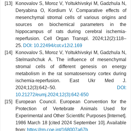
Konovalov S, Moroz V, Yoltukhivskyi M, Gadzhula N,
Deryabina O, Kordium V. Comparative effects of
mesenchymal stromal cells of various origins and
sources on biochemical parameters in the
hippocampus of rats during cerebral ischemia-
reperfusion. Cell Organ Transpl. 2024;12(2):118–
25.
DOI: 10.22494/cot.v12i2.169
Konovalov S, Moroz V, Yoltukhivskyi M, Gadzhula N,
Stelmashchuk A. The influence of mesenchymal
stromal cells of different genesis on energy
metabolism in the rat somatosensory cortex during
ischemia-reperfusion. East Ukr Med J.
2024;12(3):642–50.
DOI:
10.21272/eumj.2024;12(3):642-650
European Council. European Convention for the
Protection of Vertebrate Animals Used for
Experimental and Other Scientific Purposes [Internet].
1986 March 18 [cited 2024 September 10]. Available
from:
https://rm.coe.int/168007a67b