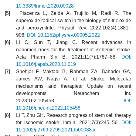
10.3389/fnmol.2020.00028
Piacenza L, Zeida A, Trujillo M, Radi R. The
superoxide radical switch in the biology of nitric oxide
and peroxynitrite. Physiol Rev. 2022;102(4):1881–
906.
DOI: 10.1152/physrev.00005.2022
Li C, Sun T, Jiang C. Recent advances in
nanomedicines for the treatment of ischemic stroke.
Acta Pharm Sin B. 2021;11(7):1767–88.
DOI:
10.1016/j.apsb.2020.11.019
Shehjar F, Maktabi B, Rahman ZA, Bahader GA,
James AW, Naqvi A, et al. Stroke: Molecular
mechanisms and therapies: Update on recent
developments. Neurochem Int.
2023;162:105458.
DOI:
10.1016/j.neuint.2022.105458
Li T, Zhu GH. Research progress of stem cell therapy
for ischemic stroke. Ibrain
.
2021;7(3):245–56.
DOI:
10.1002/j.2769-2795.2021.tb00088.x