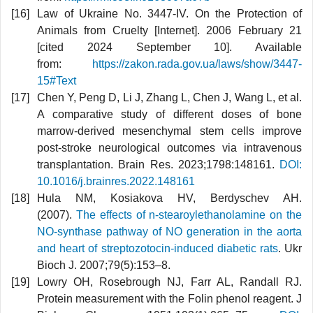
Law of Ukraine No. 3447-IV. On the Protection of
Animals from Cruelty [Internet]. 2006 February 21
[cited 2024 September 10]. Available
from:
https://zakon.rada.gov.ua/laws/show/3447-
15#Text
Chen Y, Peng D, Li J, Zhang L, Chen J, Wang L, et al.
A comparative study of different doses of bone
marrow-derived mesenchymal stem cells improve
post-stroke neurological outcomes via intravenous
transplantation. Brain Res. 2023;1798:148161.
DOI:
10.1016/j.brainres.2022.148161
Hula NM, Kosiakova HV, Berdyschev AH.
(2007).
The effects of n-stearoylethanolamine on the
NO-synthase pathway of NO generation in the aorta
and heart of streptozotocin-induced diabetic rats
. Ukr
Bioch J. 2007;79(5):153–8.
Lowry OH, Rosebrough NJ, Farr AL, Randall RJ.
Protein measurement with the Folin phenol reagent. J