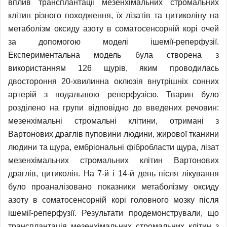
вплив трансплантації мезенхімальних стромальних
клітин різного походження, їх лізатів та цитиколіну на
метаболізм оксиду азоту в соматосенсорній корі очей
за допомогою моделі ішемії-реперфузії.
Експериментальна модель була створена з
використанням 126 щурів, яким проводилась
двостороння 20-хвилинна оклюзія внутрішніх сонних
артерій з подальшою реперфузією. Тварин було
розділено на групи відповідно до введених речовин:
мезенхімальні стромальні клітини, отримані з
Вартонових драглів пуповини людини, жирової тканини
людини та щура, ембріональні фібробласти щура, лізат
мезенхімальних стромальних клітин Вартонових
драглів, цитиколін. На 7-й і 14-й день після лікування
було проаналізовано показники метаболізму оксиду
азоту в соматосенсорній корі головного мозку після
ішемії-реперфузії. Результати продемонстрували, що
трансплантація мезенхімальних стромальних клітин з