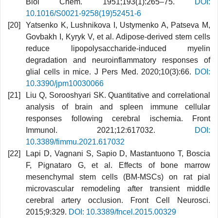
Biol Chem. 1951;193(1):265–75.
DOI:
10.1016/S0021-9258(19)52451-6
Yatsenko K, Lushnikova I, Ustymenko A, Patseva M,
Govbakh I, Kyryk V, et al. Adipose-derived stem cells
reduce lipopolysaccharide-induced myelin
degradation and neuroinflammatory responses of
glial cells in mice. J Pers Med. 2020;10(3):66.
DOI:
10.3390/jpm10030066
Liu Q, Sorooshyari SK. Quantitative and correlational
analysis of brain and spleen immune cellular
responses following cerebral ischemia. Front
Immunol. 2021;12:617032.
DOI:
10.3389/fimmu.2021.617032
Lapi D, Vagnani S, Sapio D, Mastantuono T, Boscia
F, Pignataro G, et al. Effects of bone marrow
mesenchymal stem cells (BM-MSCs) on rat pial
microvascular remodeling after transient middle
cerebral artery occlusion. Front Cell Neurosci.
2015;9:329.
DOI: 10.3389/fncel.2015.00329