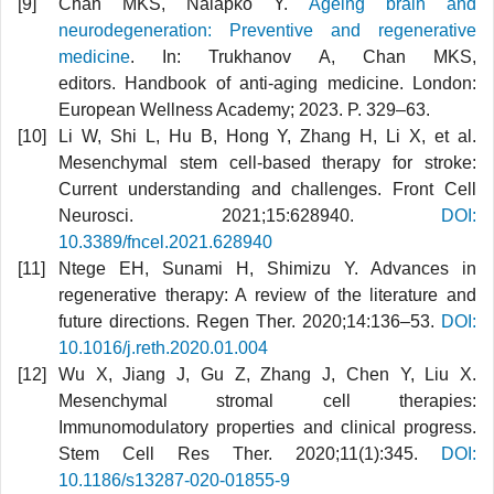
Chan MKS, Nalapko Y.
Ageing brain and
neurodegeneration: Preventive and regenerative
medicine
. In: Trukhanov A, Chan MKS,
editors. Handbook of anti-aging medicine. London:
European Wellness Academy; 2023. P. 329–63.
Li W, Shi L, Hu B, Hong Y, Zhang H, Li X, et al.
Mesenchymal stem cell-based therapy for stroke:
Current understanding and challenges. Front Cell
Neurosci. 2021;15:628940.
DOI:
10.3389/fncel.2021.628940
Ntege EH, Sunami H, Shimizu Y. Advances in
regenerative therapy: A review of the literature and
future directions. Regen Ther. 2020;14:136–53.
DOI:
10.1016/j.reth.2020.01.004
Wu X, Jiang J, Gu Z, Zhang J, Chen Y, Liu X.
Mesenchymal stromal cell therapies:
Immunomodulatory properties and clinical progress.
Stem Cell Res Ther. 2020;11(1):345.
DOI:
10.1186/s13287-020-01855-9