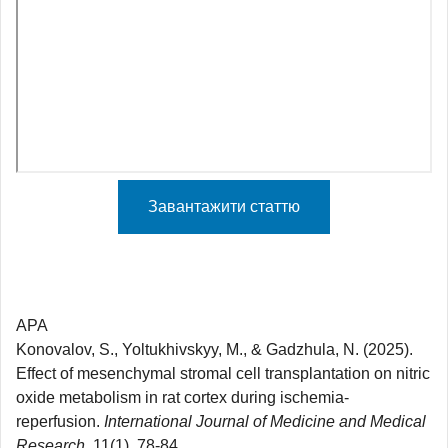
Завантажити статтю
APA
Konovalov, S., Yoltukhivskyy, M., & Gadzhula, N. (2025).
Effect of mesenchymal stromal cell transplantation on nitric
oxide metabolism in rat cortex during ischemia-
reperfusion.
International Journal of Medicine and Medical
Research
, 11(1), 78-84.