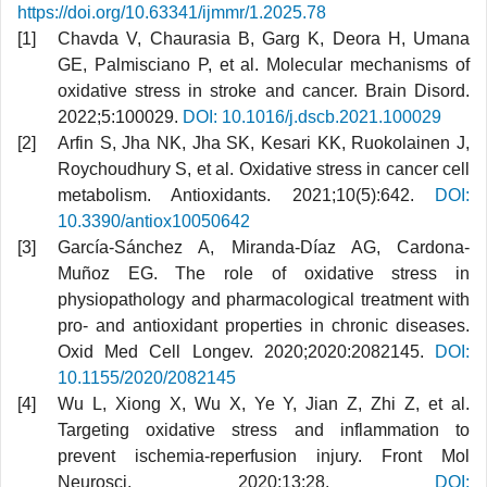
https://doi.org/10.63341/ijmmr/1.2025.78
Chavda V, Chaurasia B, Garg K, Deora H, Umana
GE, Palmisciano P, et al. Molecular mechanisms of
oxidative stress in stroke and cancer. Brain Disord.
2022;5:100029.
DOI: 10.1016/j.dscb.2021.100029
Arfin S, Jha NK, Jha SK, Kesari KK, Ruokolainen J,
Roychoudhury S, et al. Oxidative stress in cancer cell
metabolism. Antioxidants. 2021;10(5):642.
DOI:
10.3390/antiox10050642
García-Sánchez A, Miranda-Díaz AG, Cardona-
Muñoz EG. The role of oxidative stress in
physiopathology and pharmacological treatment with
pro- and antioxidant properties in chronic diseases.
Oxid Med Cell Longev. 2020;2020:2082145.
DOI:
10.1155/2020/2082145
Wu L, Xiong X, Wu X, Ye Y, Jian Z, Zhi Z, et al.
Targeting oxidative stress and inflammation to
prevent ischemia-reperfusion injury. Front Mol
Neurosci. 2020;13:28.
DOI: