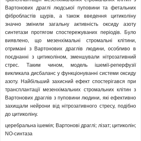
Вартонових драглі людської пуповини та фетальних
фібробластів щурів, а також введення цитиколіну
значно змінили загальну активність оксиду азоту
синтетази протягом спостережуваних періодів. Було
виявлено, що мезенхімальні стромальні клітини,
отримані з Вартонових драглів людини, особливо в
поєднанні з цитиколіном, зменшували нітрозативний
стрес. Таким чином, модель ішемії-реперфузії
викликала дисбаланс у функціонуванні системи оксиду
азоту. Найбільший захисний ефект спостерігався при
трансплантації мезенхімальних стромальних клітин з
Вартонових драглів з пуповини людини, які ефективно
захищали нейрони від нітрозативного стресу, подібно
до цитиколіну.
церебральна ішемія; Вартонові драглі; лізат; цитиколін;
NO-синтаза