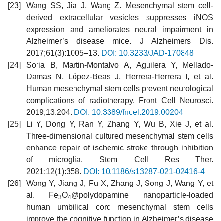
Wang SS, Jia J, Wang Z. Mesenchymal stem cell-
derived extracellular vesicles suppresses iNOS
expression and ameliorates neural impairment in
Alzheimer’s disease mice. J Alzheimers Dis.
2017;61(3):1005–13.
DOI: 10.3233/JAD-170848
Soria B, Martin-Montalvo A, Aguilera Y, Mellado-
Damas N, López-Beas J, Herrera-Herrera I, et al.
Human mesenchymal stem cells prevent neurological
complications of radiotherapy. Front Cell Neurosci.
2019;13:204.
DOI: 10.3389/fncel.2019.00204
Li Y, Dong Y, Ran Y, Zhang Y, Wu B, Xie J, et al.
Three-dimensional cultured mesenchymal stem cells
enhance repair of ischemic stroke through inhibition
of microglia. Stem Cell Res Ther.
2021;12(1):358.
DOI: 10.1186/s13287-021-02416-4
Wang Y, Jiang J, Fu X, Zhang J, Song J, Wang Y, et
al. Fe
O
@polydopamine nanoparticle-loaded
3
4
human umbilical cord mesenchymal stem cells
improve the cognitive function in Alzheimer’s disease